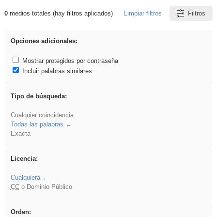
0
medios totales (hay filtros aplicados)
Limpiar filtros
Filtros
Resultados de: islamismo
Opciones adicionales:
Mostrar protegidos por contraseña
Incluir palabras similares
Tipo de búsqueda:
Cualquier coincidencia
Todas las palabras
Exacta
Licencia:
Cualquiera
CC
o Dominio Público
Orden: