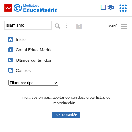
Mediateca de EducaMadrid
Saltar navegación
Servic
Educa
Palabra o frase:
Búsqueda avanzada
Ayuda
(en
ventana
Inicio
nueva)
Canal EducaMadrid
Últimos contenidos
Centros
Tipo de contenido:
Inicia sesión para aportar contenidos, crear listas de
reproducción...
Iniciar sesión