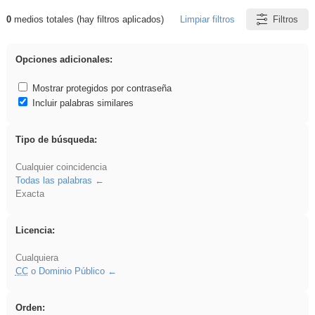
0
medios totales (hay filtros aplicados)
Limpiar filtros
Filtros
Resultados de: islamismo
Opciones adicionales:
Mostrar protegidos por contraseña
Incluir palabras similares
Tipo de búsqueda:
Cualquier coincidencia
Todas las palabras
Exacta
Licencia:
Cualquiera
CC
o Dominio Público
Orden: