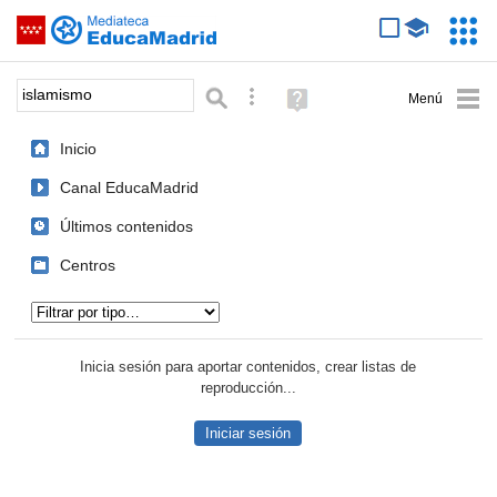
Mediateca de EducaMadrid
Saltar navegación
Servic
Educa
Palabra o frase:
Búsqueda avanzada
Ayuda
(en
ventana
Inicio
nueva)
Canal EducaMadrid
Últimos contenidos
Centros
Tipo de contenido:
Inicia sesión para aportar contenidos, crear listas de
reproducción...
Iniciar sesión