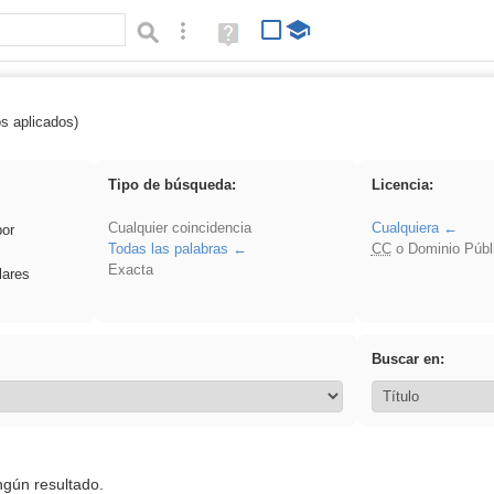
Búsqueda avanzada
Ayuda
(en
ventana
nueva)
os aplicados)
 islamismo
Tipo de búsqueda:
Licencia:
Cualquier coincidencia
Cualquiera
por
Todas las palabras
CC
o Dominio Públ
Exacta
lares
Buscar en:
ngún resultado.