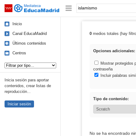
Mediateca de EducaMadrid
Saltar navegación
Palabra o frase:
Inicio
Canal EducaMadrid
0
medios totales (hay filtr
Resultados de:
Últimos contenidos
Opciones adicionales:
Centros
Tipo de contenido:
Mostrar protegidos 
contraseña
Incluir palabras simi
Inicia sesión para aportar
contenidos, crear listas de
reproducción...
Tipo de contenido:
Iniciar sesión
No se ha encontrado ni