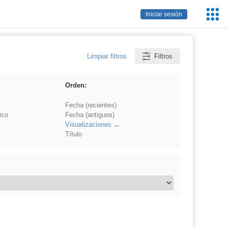
Servic
Iniciar sesión
Educa
Limpiar filtros
Filtros
Orden:
Fecha (recientes)
ico
Fecha (antiguos)
Visualizaciones
Título