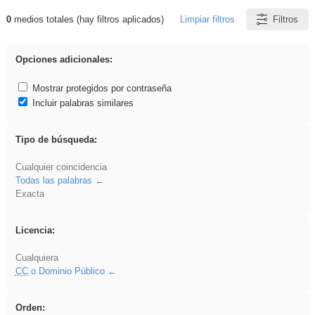
0
medios totales (hay filtros aplicados)
Limpiar filtros
Filtros
Resultados de: islamismo
Opciones adicionales:
Mostrar protegidos por contraseña
Incluir palabras similares
Tipo de búsqueda:
Cualquier coincidencia
Todas las palabras
Exacta
Licencia:
Cualquiera
CC
o Dominio Público
Orden: