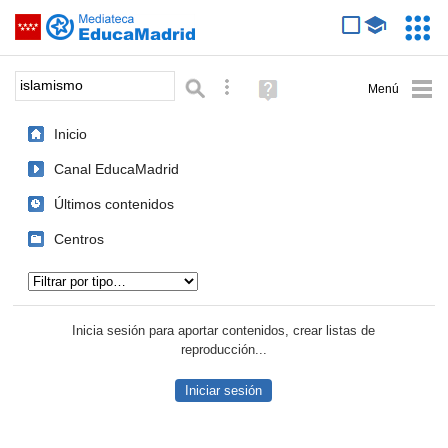
Mediateca de EducaMadrid
Saltar navegación
Servic
Educa
Palabra o frase:
Búsqueda avanzada
Ayuda
(en
ventana
Inicio
nueva)
Canal EducaMadrid
Últimos contenidos
Centros
Tipo de contenido:
Inicia sesión para aportar contenidos, crear listas de
reproducción...
Iniciar sesión