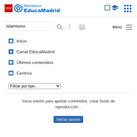
Mediateca de EducaMadrid
Saltar navegación
Servic
Educa
Palabra o frase:
Búsqueda avanzada
Ayuda
(en
ventana
Inicio
nueva)
Canal EducaMadrid
Últimos contenidos
Centros
Tipo de contenido:
Inicia sesión para aportar contenidos, crear listas de
reproducción...
Iniciar sesión