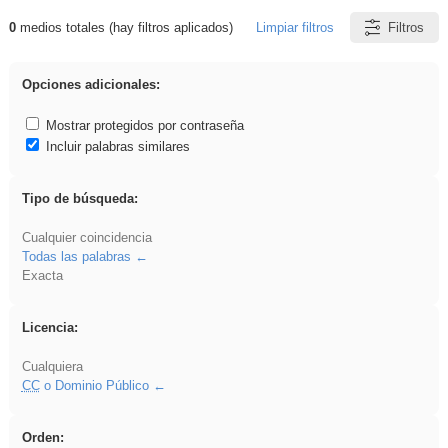
0
medios totales (hay filtros aplicados)
Limpiar filtros
Filtros
Resultados de: islamismo
Opciones adicionales:
Mostrar protegidos por contraseña
Incluir palabras similares
Tipo de búsqueda:
Cualquier coincidencia
Todas las palabras
Exacta
Licencia:
Cualquiera
CC
o Dominio Público
Orden: