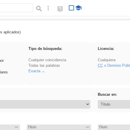
Búsqueda avanzada
Ayuda
(en
ventana
nueva)
os aplicados)
 islamismo
Tipo de búsqueda:
Licencia:
Cualquier coincidencia
Cualquiera
por
Todas las palabras
CC
o Dominio Públ
Exacta
lares
Buscar en:
Mostrar
…
Mostrar
…
:
Encontrado «islamismo» en:
Título
Encontrado «islami
Título