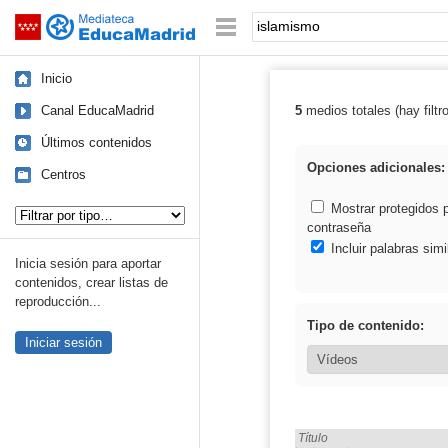
Mediateca de EducaMadrid
Saltar navegación
Palabra o frase:
Inicio
Canal EducaMadrid
5
medios totales (hay filtr
Resultados de:
Últimos contenidos
Opciones adicionales:
Centros
Tipo de contenido:
Mostrar protegidos 
contraseña
Incluir palabras simi
Inicia sesión para aportar
contenidos, crear listas de
reproducción...
Tipo de contenido:
Iniciar sesión
Encontrado «islamismo» en
Título