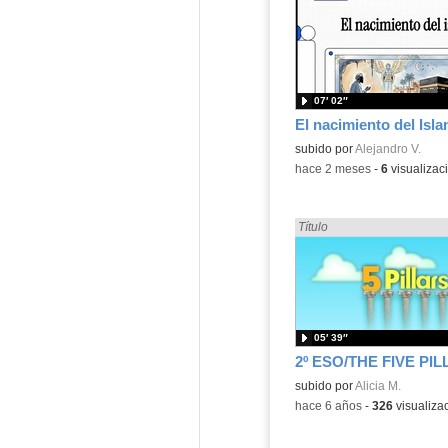
07′ 02″
El nacimiento del Isl
Contenido educativo.
subido por
Alejandro V.
-
hace 2 meses
-
6
visualizac
Encontrado «islamismo» en
Título
05′ 39″
Contenido educativo.
subido por
Alicia M.
-
hace 6 años
-
326
visualiza