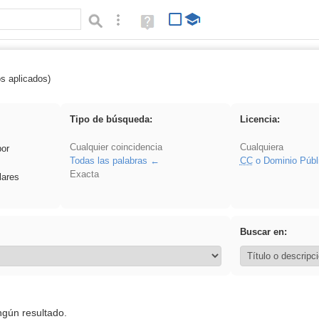
Búsqueda avanzada
Ayuda
(en
ventana
nueva)
os aplicados)
 islamismo
Tipo de búsqueda:
Licencia:
Cualquier coincidencia
Cualquiera
por
Todas las palabras
CC
o Dominio Públ
Exacta
lares
Buscar en:
ngún resultado.