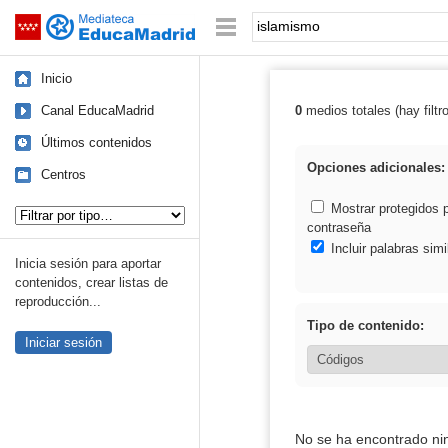
Mediateca de EducaMadrid
Saltar navegación
Palabra o frase:
Inicio
Canal EducaMadrid
0
medios totales (hay filtr
Resultados de:
Últimos contenidos
Opciones adicionales:
Centros
Tipo de contenido:
Mostrar protegidos 
contraseña
Incluir palabras simi
Inicia sesión para aportar
contenidos, crear listas de
reproducción...
Tipo de contenido:
Iniciar sesión
No se ha encontrado ni