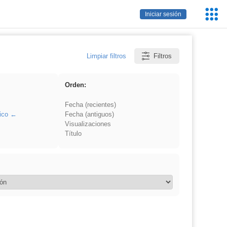
Servic
Iniciar sesión
Educa
Limpiar filtros
Filtros
Orden:
Fecha (recientes)
ico
Fecha (antiguos)
Visualizaciones
Título