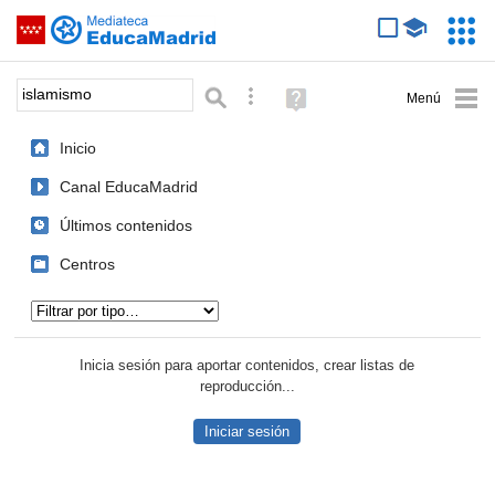
Mediateca de EducaMadrid
Saltar navegación
Servic
Educa
Palabra o frase:
Búsqueda avanzada
Ayuda
(en
ventana
Inicio
nueva)
Canal EducaMadrid
Últimos contenidos
Centros
Tipo de contenido:
Inicia sesión para aportar contenidos, crear listas de
reproducción...
Iniciar sesión