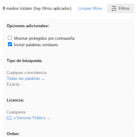
0
medios totales (hay filtros aplicados)
Limpiar filtros
Filtros
Resultados de: islamismo
Opciones adicionales:
Mostrar protegidos por contraseña
Incluir palabras similares
Tipo de búsqueda:
Cualquier coincidencia
Todas las palabras
Exacta
Licencia:
Cualquiera
CC
o Dominio Público
Orden: