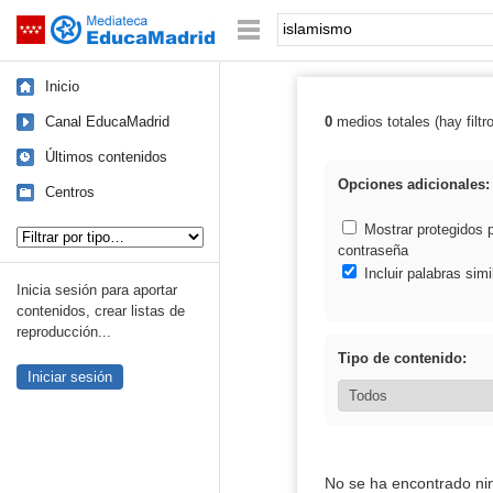
Mediateca de EducaMadrid
Saltar navegación
Palabra o frase:
Inicio
Canal EducaMadrid
0
medios totales (hay filtr
Resultados de:
Últimos contenidos
Opciones adicionales:
Centros
Tipo de contenido:
Mostrar protegidos 
contraseña
Incluir palabras simi
Inicia sesión para aportar
contenidos, crear listas de
reproducción...
Tipo de contenido:
Iniciar sesión
No se ha encontrado ni