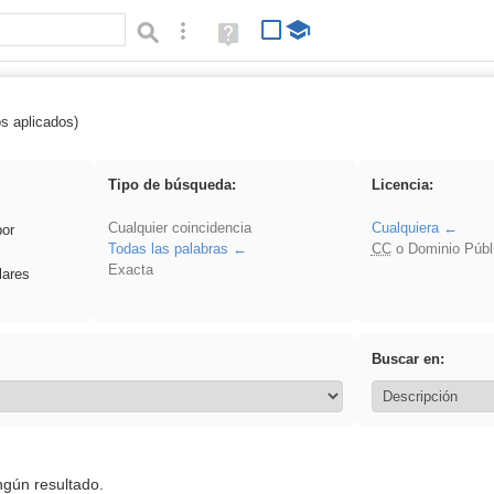
Búsqueda avanzada
Ayuda
(en
ventana
nueva)
os aplicados)
 islamismo
Tipo de búsqueda:
Licencia:
Cualquier coincidencia
Cualquiera
por
Todas las palabras
CC
o Dominio Públ
Exacta
lares
Buscar en:
ngún resultado.