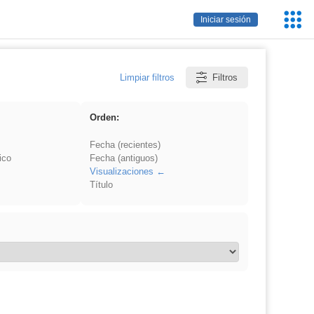
Servic
Iniciar sesión
Educa
Limpiar filtros
Filtros
Orden:
Fecha (recientes)
ico
Fecha (antiguos)
Visualizaciones
Título