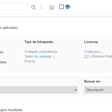
Búsqueda avanzada
Ayuda
(en
ventana
nueva)
os aplicados)
 islamismo
Tipo de búsqueda:
Licencia:
Cualquier coincidencia
Cualquiera
por
Todas las palabras
CC
o Dominio Públ
Exacta
lares
Buscar en:
ngún resultado.