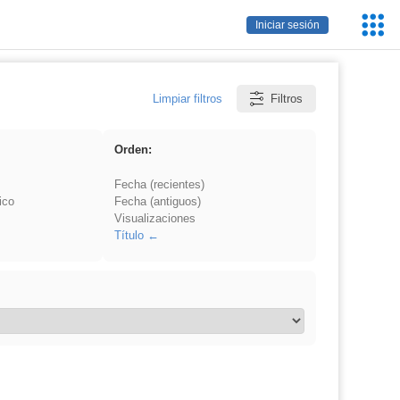
Servic
Iniciar sesión
Educa
Limpiar filtros
Filtros
Orden:
Fecha (recientes)
ico
Fecha (antiguos)
Visualizaciones
Título