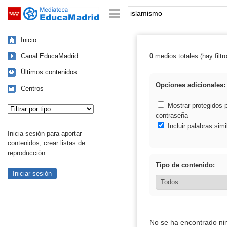
Mediateca de EducaMadrid
Saltar navegación
Palabra o frase:
Inicio
Canal EducaMadrid
0
medios totales (hay filtr
Resultados de:
Últimos contenidos
Opciones adicionales:
Centros
Tipo de contenido:
Mostrar protegidos 
contraseña
Incluir palabras simi
Inicia sesión para aportar
contenidos, crear listas de
reproducción...
Tipo de contenido:
Iniciar sesión
No se ha encontrado ni