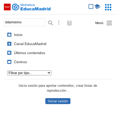
Mediateca de EducaMadrid
Saltar navegación
Servic
Educa
Palabra o frase:
Búsqueda avanzada
Ayuda
(en
ventana
Inicio
nueva)
Canal EducaMadrid
Últimos contenidos
Centros
Tipo de contenido:
Inicia sesión para aportar contenidos, crear listas de
reproducción...
Iniciar sesión