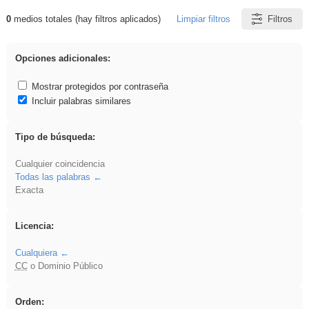
0
medios totales (hay filtros aplicados)
Limpiar filtros
Filtros
Resultados de: islamismo
Opciones adicionales:
Mostrar protegidos por contraseña
Incluir palabras similares
Tipo de búsqueda:
Cualquier coincidencia
Todas las palabras
Exacta
Licencia:
Cualquiera
CC
o Dominio Público
Orden: