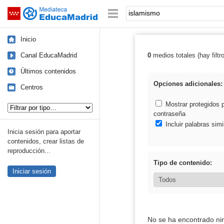
Mediateca de EducaMadrid
Saltar navegación
Palabra o frase:
Inicio
Canal EducaMadrid
0
medios totales (hay filtr
Resultados de:
Últimos contenidos
Opciones adicionales:
Centros
Tipo de contenido:
Mostrar protegidos 
contraseña
Incluir palabras simi
Inicia sesión para aportar
contenidos, crear listas de
reproducción...
Tipo de contenido:
Iniciar sesión
No se ha encontrado ni