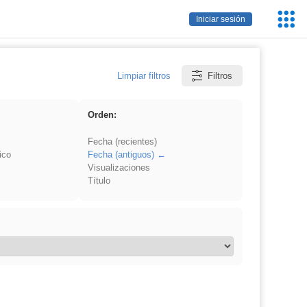
Servic
Iniciar sesión
Educa
Limpiar filtros
Filtros
Orden:
Fecha (recientes)
ico
Fecha (antiguos)
Visualizaciones
Título