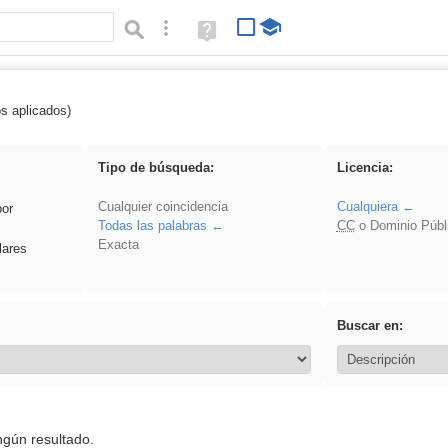
Búsqueda avanzada
Ayuda
(en
ventana
nueva)
os aplicados)
 islamismo
Tipo de búsqueda:
Licencia:
Cualquier coincidencia
Cualquiera
por
Todas las palabras
CC
o Dominio Públ
Exacta
lares
Buscar en:
ngún resultado.