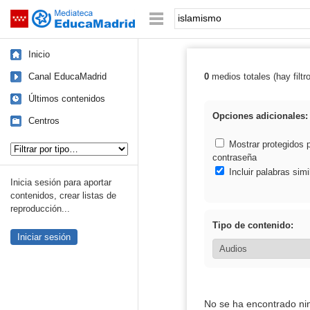
Mediateca de EducaMadrid
Saltar navegación
Palabra o frase:
Inicio
Canal EducaMadrid
0
medios totales (hay filtr
Resultados de:
Últimos contenidos
Opciones adicionales:
Centros
Tipo de contenido:
Mostrar protegidos 
contraseña
Incluir palabras simi
Inicia sesión para aportar
contenidos, crear listas de
reproducción...
Tipo de contenido:
Iniciar sesión
No se ha encontrado ni