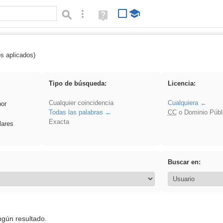
Búsqueda avanzada
Ayuda
(en
ventana
nueva)
os aplicados)
 islamismo
Tipo de búsqueda:
Licencia:
Cualquier coincidencia
Cualquiera
por
Todas las palabras
CC
o Dominio Públ
Exacta
lares
Buscar en:
ngún resultado.