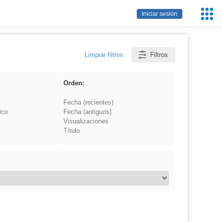
Servic
Iniciar sesión
Educa
Limpiar filtros
Filtros
Orden:
Fecha (recientes)
ico
Fecha (antiguos)
Visualizaciones
Título