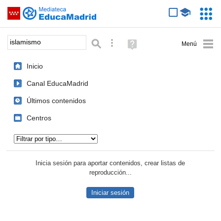
Mediateca de EducaMadrid
Saltar navegación
Servic
Educa
Palabra o frase:
Búsqueda avanzada
Ayuda
(en
ventana
Inicio
nueva)
Canal EducaMadrid
Últimos contenidos
Centros
Tipo de contenido:
Inicia sesión para aportar contenidos, crear listas de
reproducción...
Iniciar sesión