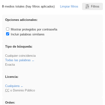
0
medios totales (hay filtros aplicados)
Limpiar filtros
Filtros
Resultados de: islamismo
Opciones adicionales:
Mostrar protegidos por contraseña
Incluir palabras similares
Tipo de búsqueda:
Cualquier coincidencia
Todas las palabras
Exacta
Licencia:
Cualquiera
CC
o Dominio Público
Orden: