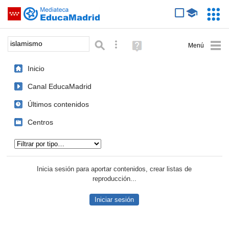
Mediateca de EducaMadrid
Saltar navegación
Servic
Educa
Palabra o frase:
Búsqueda avanzada
Ayuda
(en
ventana
Inicio
nueva)
Canal EducaMadrid
Últimos contenidos
Centros
Tipo de contenido:
Inicia sesión para aportar contenidos, crear listas de
reproducción...
Iniciar sesión