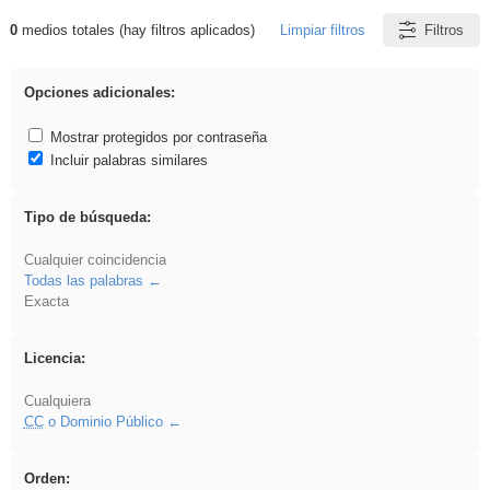
0
medios totales (hay filtros aplicados)
Limpiar filtros
Filtros
Resultados de: islamismo
Opciones adicionales:
Mostrar protegidos por contraseña
Incluir palabras similares
Tipo de búsqueda:
Cualquier coincidencia
Todas las palabras
Exacta
Licencia:
Cualquiera
CC
o Dominio Público
Orden: