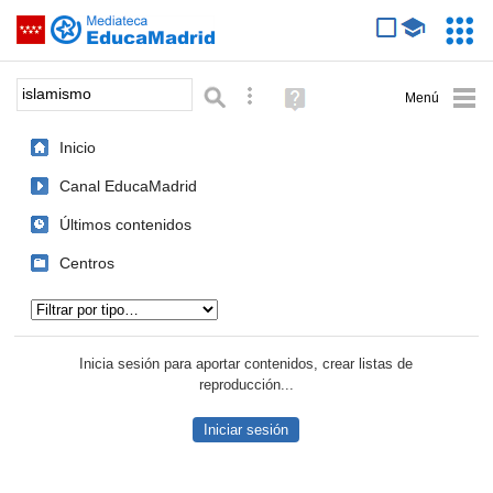
Mediateca de EducaMadrid
Saltar navegación
Servic
Educa
Palabra o frase:
Búsqueda avanzada
Ayuda
(en
ventana
Inicio
nueva)
Canal EducaMadrid
Últimos contenidos
Centros
Tipo de contenido:
Inicia sesión para aportar contenidos, crear listas de
reproducción...
Iniciar sesión