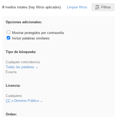
0
medios totales (hay filtros aplicados)
Limpiar filtros
Filtros
Resultados de: islamismo
Opciones adicionales:
Mostrar protegidos por contraseña
Incluir palabras similares
Tipo de búsqueda:
Cualquier coincidencia
Todas las palabras
Exacta
Licencia:
Cualquiera
CC
o Dominio Público
Orden: