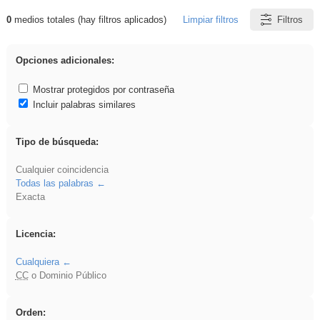
0
medios totales (hay filtros aplicados)
Limpiar filtros
Filtros
Resultados de: islamismo
Opciones adicionales:
Mostrar protegidos por contraseña
Incluir palabras similares
Tipo de búsqueda:
Cualquier coincidencia
Todas las palabras
Exacta
Licencia:
Cualquiera
CC
o Dominio Público
Orden: