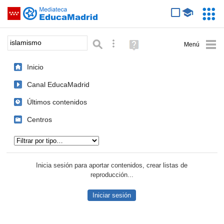
Mediateca de EducaMadrid
Saltar navegación
Servic
Educa
Palabra o frase:
Búsqueda avanzada
Ayuda
(en
ventana
Inicio
nueva)
Canal EducaMadrid
Últimos contenidos
Centros
Tipo de contenido:
Inicia sesión para aportar contenidos, crear listas de
reproducción...
Iniciar sesión