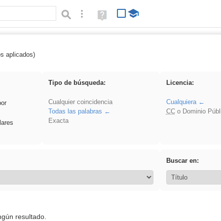
Búsqueda avanzada
Ayuda
(en
ventana
nueva)
os aplicados)
 islamismo
Tipo de búsqueda:
Licencia:
Cualquier coincidencia
Cualquiera
por
Todas las palabras
CC
o Dominio Públ
Exacta
lares
Buscar en:
ngún resultado.