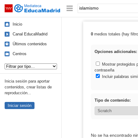
Mediateca de EducaMadrid
Saltar navegación
Palabra o frase:
Inicio
Canal EducaMadrid
0
medios totales (hay filtr
Resultados de:
Últimos contenidos
Opciones adicionales:
Centros
Tipo de contenido:
Mostrar protegidos 
contraseña
Incluir palabras simi
Inicia sesión para aportar
contenidos, crear listas de
reproducción...
Tipo de contenido:
Iniciar sesión
No se ha encontrado ni