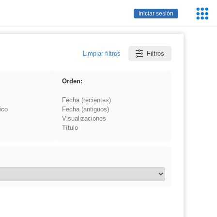
Servic
Iniciar sesión
Educa
Limpiar filtros
Filtros
Orden:
Fecha (recientes)
ico
Fecha (antiguos)
Visualizaciones
Título