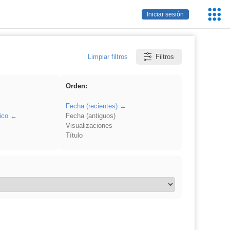
Servic
Iniciar sesión
Educa
Limpiar filtros
Filtros
Orden:
Fecha (recientes)
ico
Fecha (antiguos)
Visualizaciones
Título