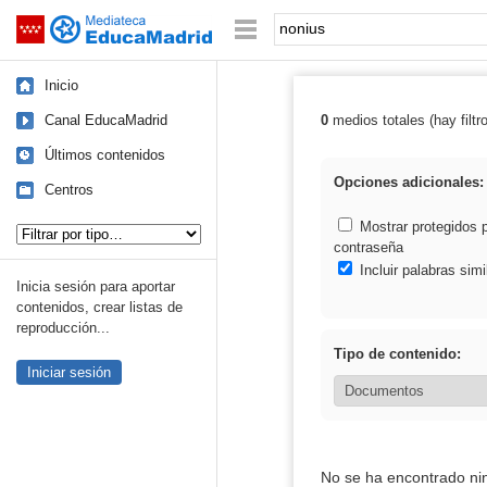
Mediateca de EducaMadrid
Saltar navegación
Palabra o frase:
Inicio
Canal EducaMadrid
0
medios totales (hay filtr
Resultados de:
Últimos contenidos
Opciones adicionales:
Centros
Tipo de contenido:
Mostrar protegidos 
contraseña
Incluir palabras simi
Inicia sesión para aportar
contenidos, crear listas de
reproducción...
Tipo de contenido:
Iniciar sesión
No se ha encontrado ni