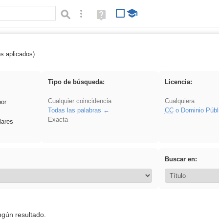
Búsqueda avanzada
Ayuda
(en
ventana
nueva)
os aplicados)
 nonius
Tipo de búsqueda:
Licencia:
Cualquier coincidencia
Cualquiera
por
Todas las palabras
CC
o Dominio Públ
Exacta
lares
Buscar en:
ngún resultado.