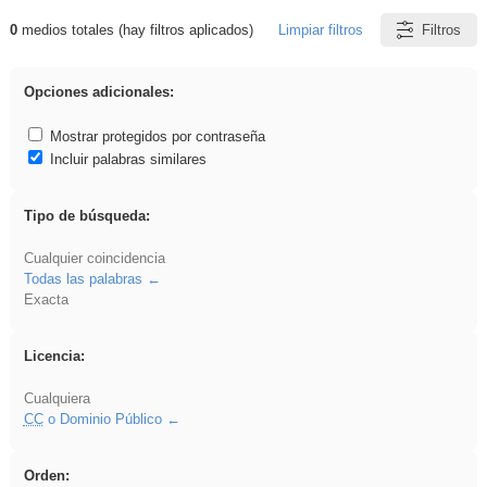
0
medios totales (hay filtros aplicados)
Limpiar filtros
Filtros
Resultados de: nonius
Opciones adicionales:
Mostrar protegidos por contraseña
Incluir palabras similares
Tipo de búsqueda:
Cualquier coincidencia
Todas las palabras
Exacta
Licencia:
Cualquiera
CC
o Dominio Público
Orden: