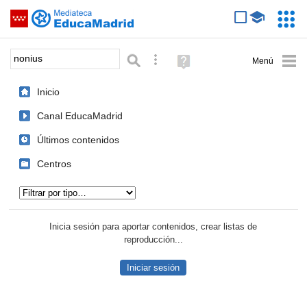
Mediateca de EducaMadrid
Saltar navegación
Servic
Educa
Palabra o frase:
Búsqueda avanzada
Ayuda
(en
ventana
Inicio
nueva)
Canal EducaMadrid
Últimos contenidos
Centros
Tipo de contenido:
Inicia sesión para aportar contenidos, crear listas de
reproducción...
Iniciar sesión