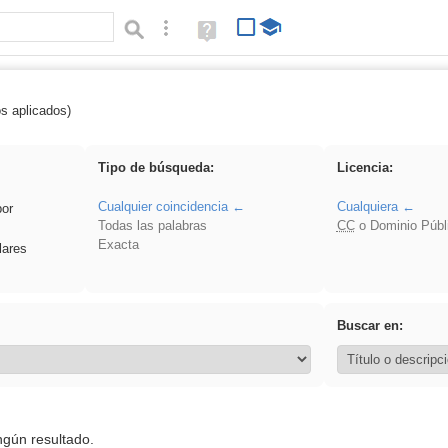
Búsqueda avanzada
Ayuda
(en
ventana
nueva)
os aplicados)
 nonius
Tipo de búsqueda:
Licencia:
Cualquier coincidencia
Cualquiera
por
Todas las palabras
CC
o Dominio Públ
Exacta
lares
Buscar en:
ngún resultado.