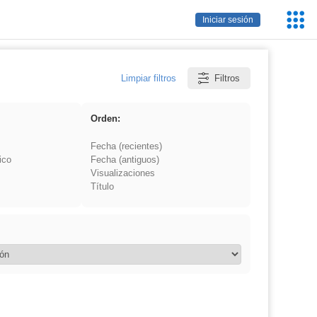
Servic
Iniciar sesión
Educa
Limpiar filtros
Filtros
Orden:
Fecha (recientes)
ico
Fecha (antiguos)
Visualizaciones
Título