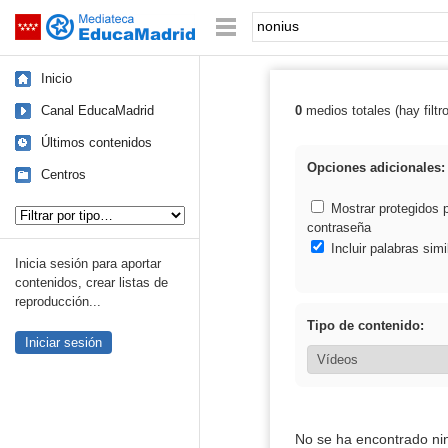
Mediateca de EducaMadrid
Saltar navegación
Palabra o frase:
Inicio
Canal EducaMadrid
0
medios totales (hay filtr
Resultados de:
Últimos contenidos
Opciones adicionales:
Centros
Tipo de contenido:
Mostrar protegidos 
contraseña
Incluir palabras simi
Inicia sesión para aportar
contenidos, crear listas de
reproducción...
Tipo de contenido:
Iniciar sesión
No se ha encontrado ni