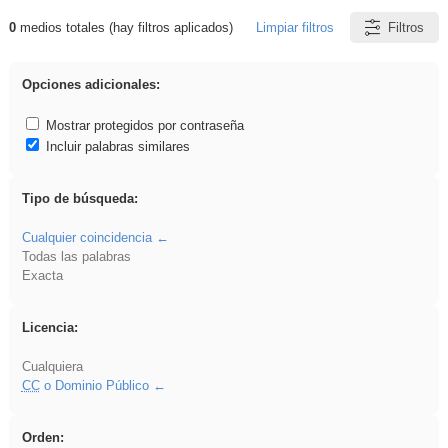
0
medios totales (hay filtros aplicados)
Limpiar filtros
Filtros
Resultados de: nonius
Opciones adicionales:
Mostrar protegidos por contraseña
Incluir palabras similares
Tipo de búsqueda:
Cualquier coincidencia
Todas las palabras
Exacta
Licencia:
Cualquiera
CC
o Dominio Público
Orden: