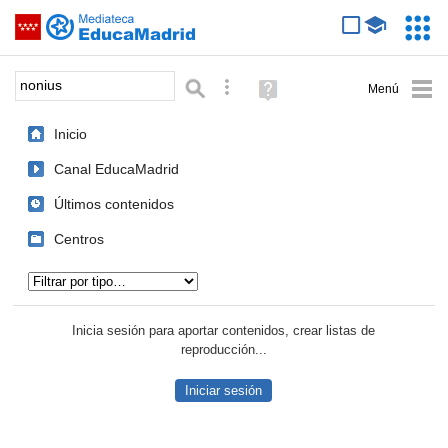
Mediateca de EducaMadrid
Saltar navegación
Servic
Educa
Palabra o frase:
Búsqueda avanzada
Ayuda
(en
ventana
Inicio
nueva)
Canal EducaMadrid
Últimos contenidos
Centros
Tipo de contenido:
Inicia sesión para aportar contenidos, crear listas de
reproducción...
Iniciar sesión