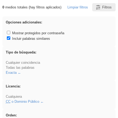
0
medios totales (hay filtros aplicados)
Limpiar filtros
Filtros
Resultados de: nonius
Opciones adicionales:
Mostrar protegidos por contraseña
Incluir palabras similares
Tipo de búsqueda:
Cualquier coincidencia
Todas las palabras
Exacta
Licencia:
Cualquiera
CC
o Dominio Público
Orden: