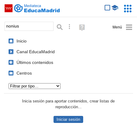
Mediateca de EducaMadrid
Saltar navegación
Servic
Educa
Palabra o frase:
Búsqueda avanzada
Ayuda
(en
ventana
Inicio
nueva)
Canal EducaMadrid
Últimos contenidos
Centros
Tipo de contenido:
Inicia sesión para aportar contenidos, crear listas de
reproducción...
Iniciar sesión