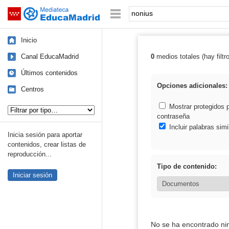
Mediateca de EducaMadrid
Saltar navegación
Palabra o frase:
Inicio
Canal EducaMadrid
0
medios totales (hay filtr
Resultados de:
Últimos contenidos
Opciones adicionales:
Centros
Tipo de contenido:
Mostrar protegidos 
contraseña
Incluir palabras simi
Inicia sesión para aportar
contenidos, crear listas de
reproducción...
Tipo de contenido:
Iniciar sesión
No se ha encontrado ni