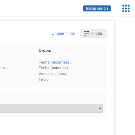
Servic
Iniciar sesión
Educa
Limpiar filtros
Filtros
Orden:
Fecha (recientes)
ico
Fecha (antiguos)
Visualizaciones
Título