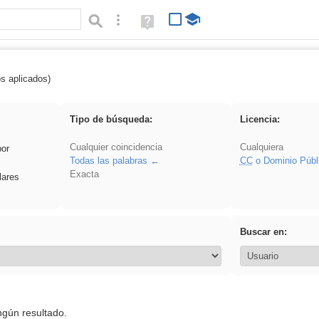
Búsqueda avanzada
Ayuda
(en
ventana
nueva)
os aplicados)
 nonius
Tipo de búsqueda:
Licencia:
Cualquier coincidencia
Cualquiera
por
Todas las palabras
CC
o Dominio Públ
Exacta
lares
Buscar en:
ngún resultado.