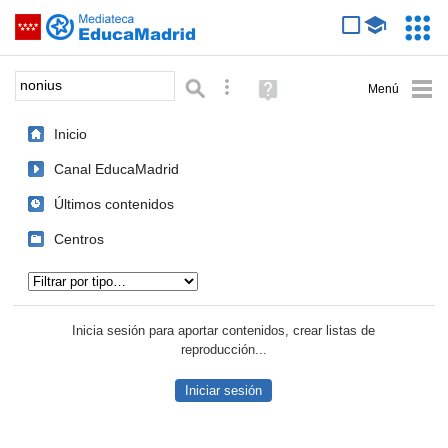
Mediateca de EducaMadrid
Saltar navegación
Servic
Educa
Palabra o frase:
Búsqueda avanzada
Ayuda
(en
ventana
Inicio
nueva)
Canal EducaMadrid
Últimos contenidos
Centros
Tipo de contenido:
Inicia sesión para aportar contenidos, crear listas de
reproducción...
Iniciar sesión