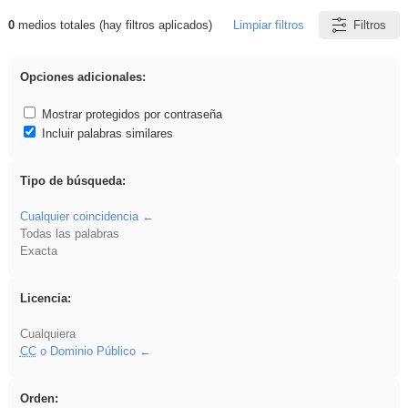
0
medios totales (hay filtros aplicados)
Limpiar filtros
Filtros
Resultados de: nonius
Opciones adicionales:
Mostrar protegidos por contraseña
Incluir palabras similares
Tipo de búsqueda:
Cualquier coincidencia
Todas las palabras
Exacta
Licencia:
Cualquiera
CC
o Dominio Público
Orden: