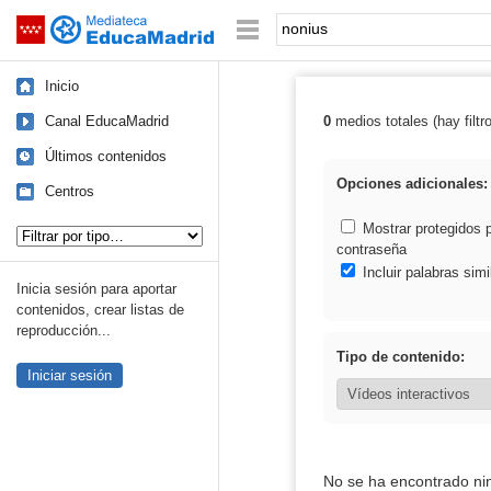
Mediateca de EducaMadrid
Saltar navegación
Palabra o frase:
Inicio
Canal EducaMadrid
0
medios totales (hay filtr
Resultados de:
Últimos contenidos
Opciones adicionales:
Centros
Tipo de contenido:
Mostrar protegidos 
contraseña
Incluir palabras simi
Inicia sesión para aportar
contenidos, crear listas de
reproducción...
Tipo de contenido:
Iniciar sesión
No se ha encontrado ni