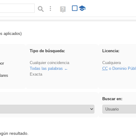
Búsqueda avanzada
Ayuda
(en
ventana
nueva)
os aplicados)
 nonius
Tipo de búsqueda:
Licencia:
Cualquier coincidencia
Cualquiera
por
Todas las palabras
CC
o Dominio Públ
Exacta
lares
Buscar en:
ngún resultado.