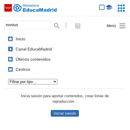
Mediateca de EducaMadrid
Saltar navegación
Servic
Educa
Palabra o frase:
Búsqueda avanzada
Ayuda
(en
ventana
Inicio
nueva)
Canal EducaMadrid
Últimos contenidos
Centros
Tipo de contenido:
Inicia sesión para aportar contenidos, crear listas de
reproducción...
Iniciar sesión