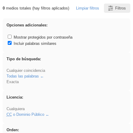
0
medios totales (hay filtros aplicados)
Limpiar filtros
Filtros
Resultados de: nonius
Opciones adicionales:
Mostrar protegidos por contraseña
Incluir palabras similares
Tipo de búsqueda:
Cualquier coincidencia
Todas las palabras
Exacta
Licencia:
Cualquiera
CC
o Dominio Público
Orden: