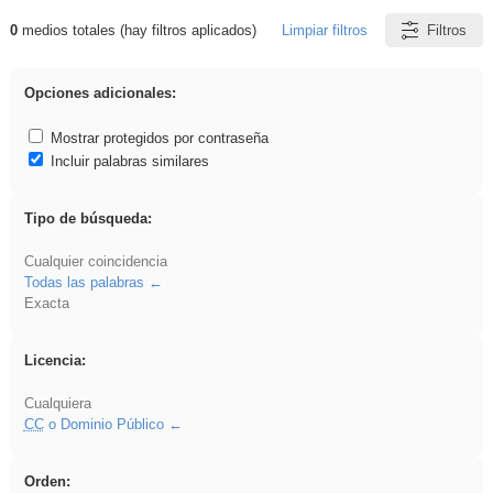
0
medios totales (hay filtros aplicados)
Limpiar filtros
Filtros
Resultados de: nonius
Opciones adicionales:
Mostrar protegidos por contraseña
Incluir palabras similares
Tipo de búsqueda:
Cualquier coincidencia
Todas las palabras
Exacta
Licencia:
Cualquiera
CC
o Dominio Público
Orden: