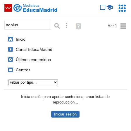
Mediateca de EducaMadrid
Saltar navegación
Servic
Educa
Palabra o frase:
Búsqueda avanzada
Ayuda
(en
ventana
Inicio
nueva)
Canal EducaMadrid
Últimos contenidos
Centros
Tipo de contenido:
Inicia sesión para aportar contenidos, crear listas de
reproducción...
Iniciar sesión