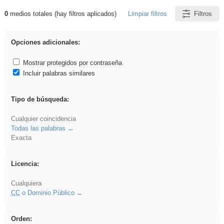
0
medios totales (hay filtros aplicados)
Limpiar filtros
Filtros
Resultados de: nonius
Opciones adicionales:
Mostrar protegidos por contraseña
Incluir palabras similares
Tipo de búsqueda:
Cualquier coincidencia
Todas las palabras
Exacta
Licencia:
Cualquiera
CC
o Dominio Público
Orden: