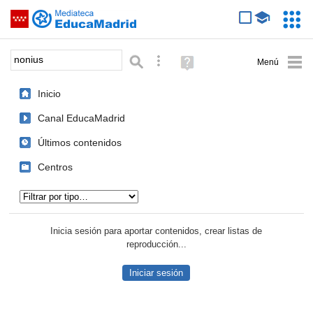
Mediateca de EducaMadrid
Saltar navegación
Servic
Educa
Palabra o frase:
Búsqueda avanzada
Ayuda
(en
ventana
Inicio
nueva)
Canal EducaMadrid
Últimos contenidos
Centros
Tipo de contenido:
Inicia sesión para aportar contenidos, crear listas de
reproducción...
Iniciar sesión