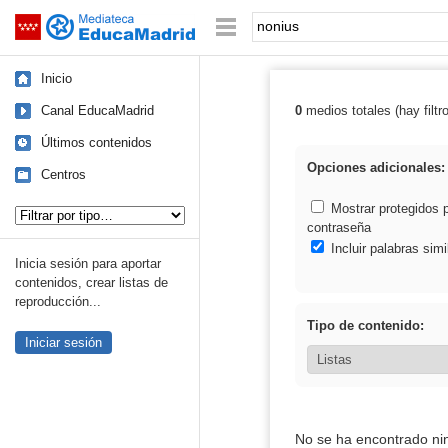
Mediateca de EducaMadrid
Saltar navegación
Palabra o frase:
Inicio
Canal EducaMadrid
0
medios totales (hay filtr
Resultados de:
Últimos contenidos
Opciones adicionales:
Centros
Tipo de contenido:
Mostrar protegidos 
contraseña
Incluir palabras simi
Inicia sesión para aportar
contenidos, crear listas de
reproducción...
Tipo de contenido:
Iniciar sesión
No se ha encontrado ni