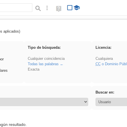
Búsqueda avanzada
Ayuda
(en
ventana
nueva)
os aplicados)
 nonius
Tipo de búsqueda:
Licencia:
Cualquier coincidencia
Cualquiera
por
Todas las palabras
CC
o Dominio Públ
Exacta
lares
Buscar en:
ngún resultado.