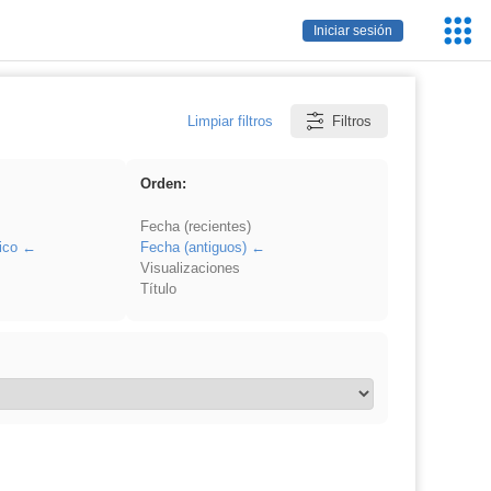
Servic
Iniciar sesión
Educa
Limpiar filtros
Filtros
Orden:
Fecha (recientes)
ico
Fecha (antiguos)
Visualizaciones
Título