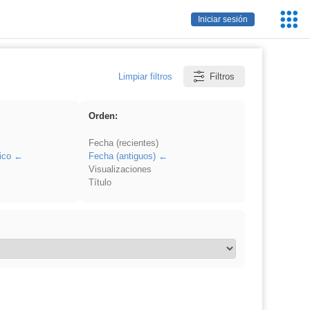
Servic
Iniciar sesión
Educa
Limpiar filtros
Filtros
Orden:
Fecha (recientes)
ico
Fecha (antiguos)
Visualizaciones
Título