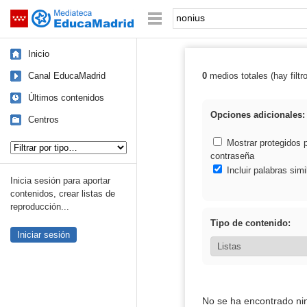
Mediateca de EducaMadrid
Saltar navegación
Palabra o frase:
Inicio
Canal EducaMadrid
0
medios totales (hay filtr
Resultados de:
Últimos contenidos
Opciones adicionales:
Centros
Tipo de contenido:
Mostrar protegidos 
contraseña
Incluir palabras simi
Inicia sesión para aportar
contenidos, crear listas de
reproducción...
Tipo de contenido:
Iniciar sesión
No se ha encontrado ni