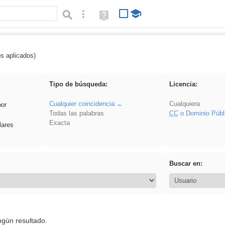
Búsqueda avanzada
Ayuda
(en
ventana
nueva)
os aplicados)
 nonius
Tipo de búsqueda:
Licencia:
Cualquier coincidencia
Cualquiera
por
Todas las palabras
CC
o Dominio Públ
Exacta
lares
Buscar en:
ngún resultado.