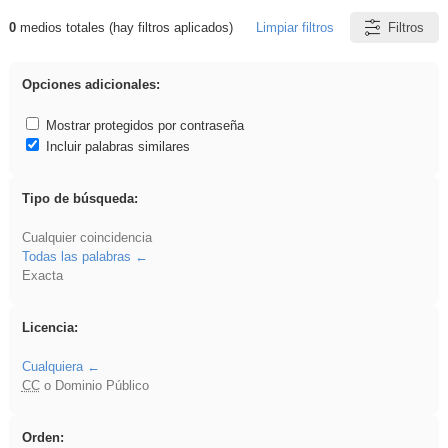
0
medios totales (hay filtros aplicados)
Limpiar filtros
Filtros
Resultados de: nonius
Opciones adicionales:
Mostrar protegidos por contraseña
Incluir palabras similares
Tipo de búsqueda:
Cualquier coincidencia
Todas las palabras
Exacta
Licencia:
Cualquiera
CC
o Dominio Público
Orden: