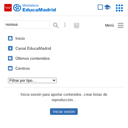
Mediateca de EducaMadrid
Saltar navegación
Servic
Educa
Palabra o frase:
Búsqueda avanzada
Ayuda
(en
ventana
Inicio
nueva)
Canal EducaMadrid
Últimos contenidos
Centros
Tipo de contenido:
Inicia sesión para aportar contenidos, crear listas de
reproducción...
Iniciar sesión