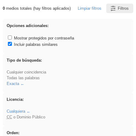
0
medios totales (hay filtros aplicados)
Limpiar filtros
Filtros
Resultados de: nonius
Opciones adicionales:
Mostrar protegidos por contraseña
Incluir palabras similares
Tipo de búsqueda:
Cualquier coincidencia
Todas las palabras
Exacta
Licencia:
Cualquiera
CC
o Dominio Público
Orden: