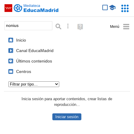
Mediateca de EducaMadrid
Saltar navegación
Servic
Educa
Palabra o frase:
Búsqueda avanzada
Ayuda
(en
ventana
Inicio
nueva)
Canal EducaMadrid
Últimos contenidos
Centros
Tipo de contenido:
Inicia sesión para aportar contenidos, crear listas de
reproducción...
Iniciar sesión