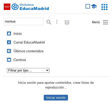
Mediateca de EducaMadrid
Saltar navegación
Servic
Educa
Palabra o frase:
Búsqueda avanzada
Ayuda
(en
ventana
Inicio
nueva)
Canal EducaMadrid
Últimos contenidos
Centros
Tipo de contenido:
Inicia sesión para aportar contenidos, crear listas de
reproducción...
Iniciar sesión