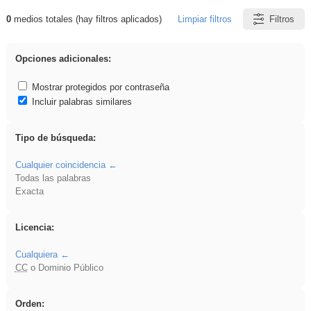
0
medios totales (hay filtros aplicados)
Limpiar filtros
Filtros
Resultados de: nonius
Opciones adicionales:
Mostrar protegidos por contraseña
Incluir palabras similares
Tipo de búsqueda:
Cualquier coincidencia
Todas las palabras
Exacta
Licencia:
Cualquiera
CC
o Dominio Público
Orden: