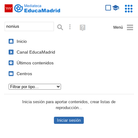
Mediateca de EducaMadrid
Saltar navegación
Servic
Educa
Palabra o frase:
Búsqueda avanzada
Ayuda
(en
ventana
Inicio
nueva)
Canal EducaMadrid
Últimos contenidos
Centros
Tipo de contenido:
Inicia sesión para aportar contenidos, crear listas de
reproducción...
Iniciar sesión