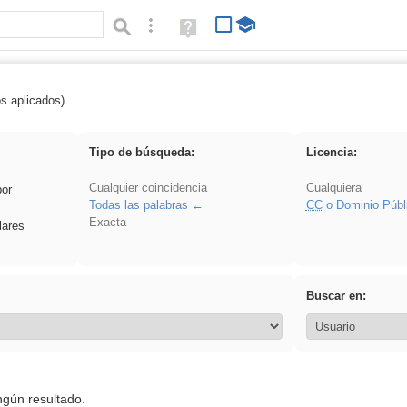
Búsqueda avanzada
Ayuda
(en
ventana
nueva)
os aplicados)
 nonius
Tipo de búsqueda:
Licencia:
Cualquier coincidencia
Cualquiera
por
Todas las palabras
CC
o Dominio Públ
Exacta
lares
Buscar en:
ngún resultado.