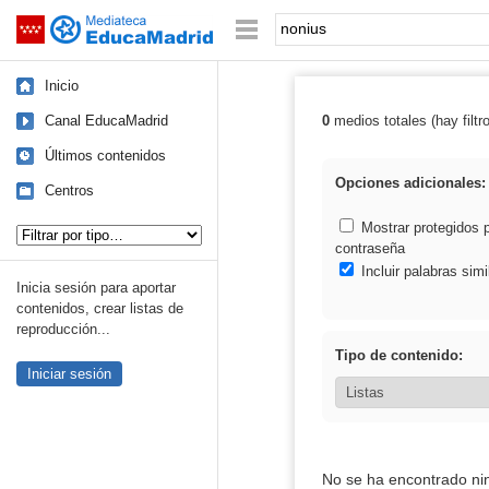
Mediateca de EducaMadrid
Saltar navegación
Palabra o frase:
Inicio
Canal EducaMadrid
0
medios totales (hay filtr
Resultados de:
Últimos contenidos
Opciones adicionales:
Centros
Tipo de contenido:
Mostrar protegidos 
contraseña
Incluir palabras simi
Inicia sesión para aportar
contenidos, crear listas de
reproducción...
Tipo de contenido:
Iniciar sesión
No se ha encontrado ni