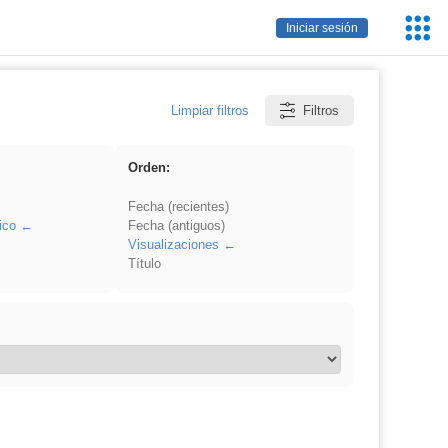
Servic
Iniciar sesión
Educa
Limpiar filtros
Filtros
Orden:
Fecha (recientes)
ico
Fecha (antiguos)
Visualizaciones
Título