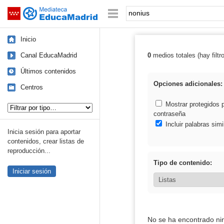
Mediateca de EducaMadrid
Saltar navegación
Palabra o frase:
Inicio
Canal EducaMadrid
0
medios totales (hay filtr
Resultados de:
Últimos contenidos
Opciones adicionales:
Centros
Tipo de contenido:
Mostrar protegidos 
contraseña
Incluir palabras simi
Inicia sesión para aportar
contenidos, crear listas de
reproducción...
Tipo de contenido:
Iniciar sesión
No se ha encontrado ni