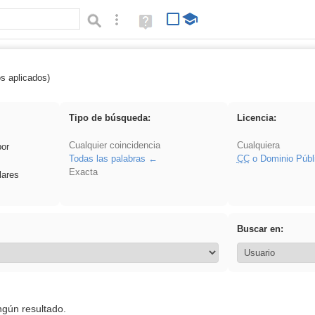
Búsqueda avanzada
Ayuda
(en
ventana
nueva)
os aplicados)
 nonius
Tipo de búsqueda:
Licencia:
Cualquier coincidencia
Cualquiera
por
Todas las palabras
CC
o Dominio Públ
Exacta
lares
Buscar en:
ngún resultado.