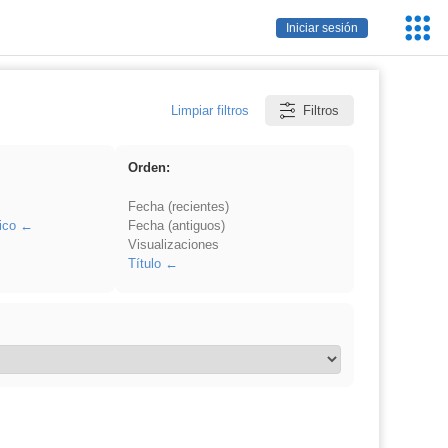
Servic
Iniciar sesión
Educa
Limpiar filtros
Filtros
Orden:
Fecha (recientes)
ico
Fecha (antiguos)
Visualizaciones
Título