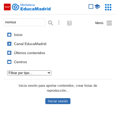
Mediateca de EducaMadrid
Saltar navegación
Servic
Educa
Palabra o frase:
Búsqueda avanzada
Ayuda
(en
ventana
Inicio
nueva)
Canal EducaMadrid
Últimos contenidos
Centros
Tipo de contenido:
Inicia sesión para aportar contenidos, crear listas de
reproducción...
Iniciar sesión