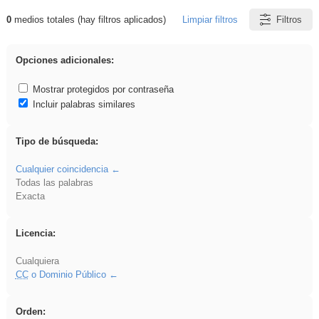
0
medios totales (hay filtros aplicados)
Limpiar filtros
Filtros
Resultados de: nonius
Opciones adicionales:
Mostrar protegidos por contraseña
Incluir palabras similares
Tipo de búsqueda:
Cualquier coincidencia
Todas las palabras
Exacta
Licencia:
Cualquiera
CC
o Dominio Público
Orden: