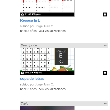
bús
61.03 KBytes
Repasa la E
Contenido educativo.
subido por
Jorge Juan C.
-
hace 3 años
-
384
visualizaciones
Mos
…
Encontrado «pantalla» en:
Descripción
la
ubic
de l
bús
201.59 KBytes
sopa de letras
Contenido educativo.
subido por
Jorge Juan C.
-
hace 3 años
-
506
visualizaciones
Mos
…
Encontrado «pantalla» en:
Título
la