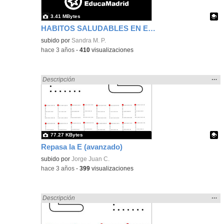
3.41 MBytes
HABITOS SALUDABLES EN EL CONTEXTO FAMILIAR
Contenido educativo.
subido por
Sandra M. P.
-
hace 3 años
-
410
visualizaciones
Mos
…
Encontrado «pantalla» en:
Descripción
la
ubic
de l
bús
77.27 KBytes
Repasa la E (avanzado)
Contenido educativo.
subido por
Jorge Juan C.
-
hace 3 años
-
399
visualizaciones
Mos
…
Encontrado «pantalla» en:
Descripción
la
ubic
de l