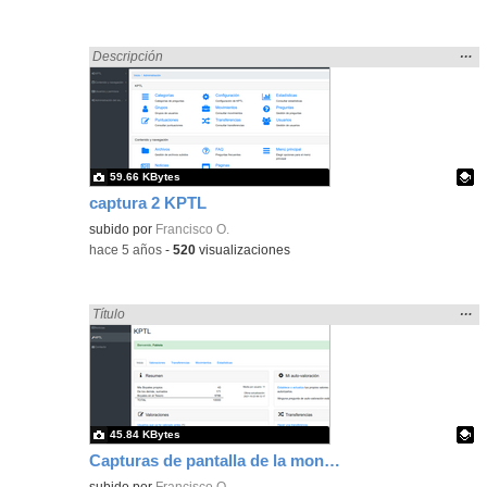
Mos
…
Encontrado «pantalla» en:
Descripción
la
ubic
de l
bús
59.66 KBytes
captura 2 KPTL
Contenido educativo.
subido por
Francisco O.
-
hace 5 años
-
520
visualizaciones
Mos
…
Encontrado «pantalla» en:
Título
la
ubic
de l
bús
45.84 KBytes
Capturas de pantalla de la moneda educativa Kptl_truth
Contenido educativo.
subido por
Francisco O.