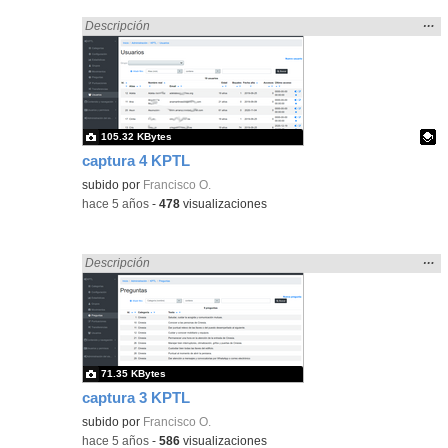
Mos
…
Encontrado «pantalla» en:
Descripción
la
ubic
de l
bús
105.32 KBytes
captura 4 KPTL
Contenido educativo.
subido por
Francisco O.
-
hace 5 años
-
478
visualizaciones
Mos
…
Encontrado «pantalla» en:
Descripción
la
ubic
de l
bús
71.35 KBytes
captura 3 KPTL
subido por
Francisco O.
-
hace 5 años
-
586
visualizaciones