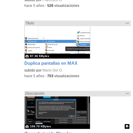
-
hace 5 años
-
526
visualizaciones
Mos
…
Encontrado «pantalla» en:
Título
la
ubic
de l
bús
87.36 KBytes
Duplica pantallas en MAX
subido por
Mario Del O.
-
hace 5 años
-
703
visualizaciones
Mos
…
Encontrado «pantalla» en:
Descripción
la
ubic
de l
bús
106.70 KBytes