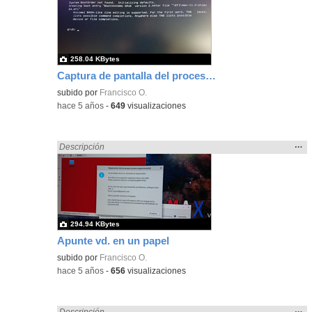
ubic
de l
bús
258.04 KBytes
Captura de pantalla del proceso de instalación de grub
subido por
Francisco O.
-
hace 5 años
-
649
visualizaciones
Mos
…
Encontrado «pantalla» en:
Descripción
la
ubic
de l
bús
294.94 KBytes
Apunte vd. en un papel
subido por
Francisco O.
-
hace 5 años
-
656
visualizaciones
Mos
…
Encontrado «pantalla» en:
Descripción