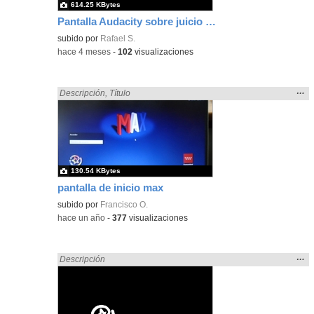
614.25 KBytes
Pantalla Audacity sobre juicio a herramientas multimedia
subido por
Rafael S.
-
hace 4 meses
-
102
visualizaciones
Mos
…
Encontrado «pantalla» en:
Descripción
,
Título
la
ubic
de l
bús
130.54 KBytes
pantalla de inicio max
subido por
Francisco O.
-
hace un año
-
377
visualizaciones
Mos
…
Encontrado «pantalla» en:
Descripción
la
ubic
de l
bús