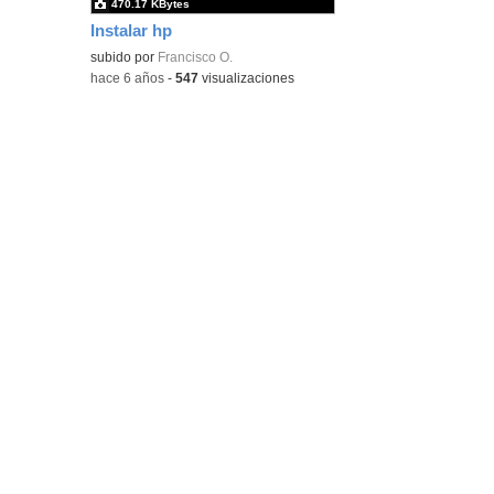
470.17 KBytes
Instalar hp
subido por
Francisco O.
-
hace 6 años
-
547
visualizaciones