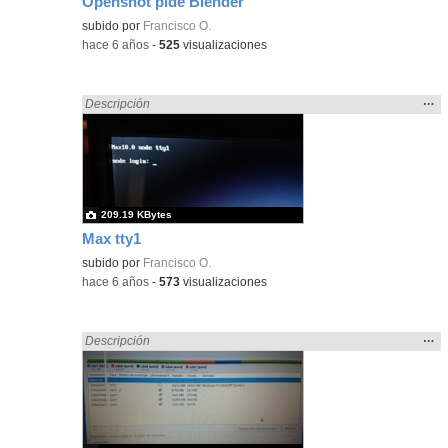
Openshot pide Blender
Contenido educativo.
subido por
Francisco O.
-
hace 6 años
-
525
visualizaciones
Mos
…
Encontrado «pantalla» en:
Descripción
la
ubic
de l
bús
209.19 KBytes
Max tty1
subido por
Francisco O.
-
hace 6 años
-
573
visualizaciones
Mos
…
Encontrado «pantalla» en:
Descripción
la
ubic
de l
bús