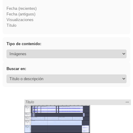
Fecha (recientes)
Fecha (antiguos)
Visualizaciones
Título
Tipo de contenido:
Buscar en:
Mos
…
Encontrado «pantalla» en:
Título
la
ubic
de l
bús