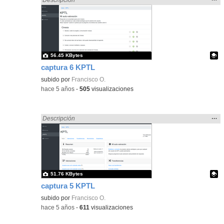
la
ubic
de l
bús
56.45 KBytes
captura 6 KPTL
Contenido educativo.
subido por
Francisco O.
-
hace 5 años
-
505
visualizaciones
Mos
…
Encontrado «pantalla» en:
Descripción
la
ubic
de l
bús
51.76 KBytes
captura 5 KPTL
Contenido educativo.
subido por
Francisco O.
-
hace 5 años
-
611
visualizaciones