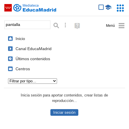
Mediateca de EducaMadrid
Saltar navegación
Servic
Educa
Palabra o frase:
Búsqueda avanzada
Ayuda
(en
ventana
Inicio
nueva)
Canal EducaMadrid
Últimos contenidos
Centros
Tipo de contenido:
Inicia sesión para aportar contenidos, crear listas de
reproducción...
Iniciar sesión