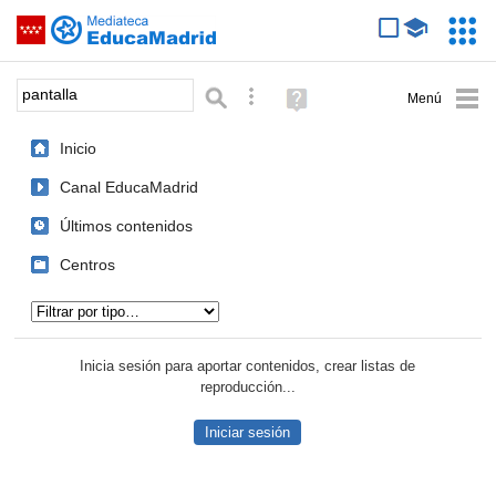
Mediateca de EducaMadrid
Saltar navegación
Servic
Educa
Palabra o frase:
Búsqueda avanzada
Ayuda
(en
ventana
Inicio
nueva)
Canal EducaMadrid
Últimos contenidos
Centros
Tipo de contenido:
Inicia sesión para aportar contenidos, crear listas de
reproducción...
Iniciar sesión