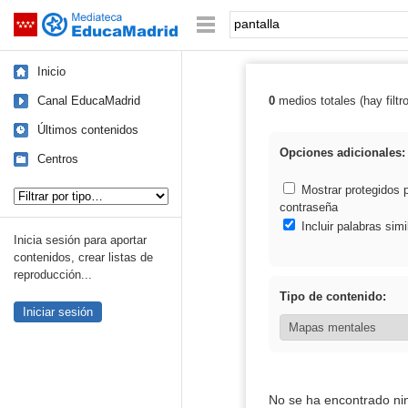
Mediateca de EducaMadrid
Saltar navegación
Palabra o frase:
Inicio
Canal EducaMadrid
0
medios totales (hay filtr
Resultados de: 
Últimos contenidos
Opciones adicionales:
Centros
Tipo de contenido:
Mostrar protegidos 
contraseña
Incluir palabras simi
Inicia sesión para aportar
contenidos, crear listas de
reproducción...
Tipo de contenido:
Iniciar sesión
No se ha encontrado ni