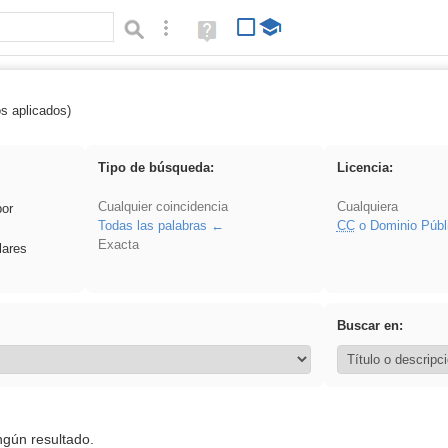
Búsqueda avanzada
Ayuda
(en
ventana
nueva)
os aplicados)
pantalla
Tipo de búsqueda:
Licencia:
Cualquier coincidencia
Cualquiera
por
Todas las palabras
CC
o Dominio Públ
Exacta
lares
Buscar en:
ngún resultado.