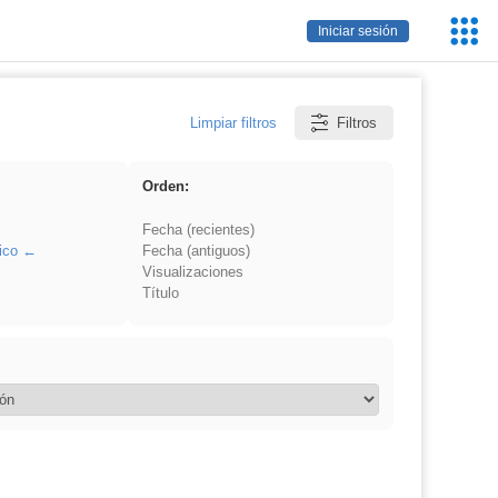
Servic
Iniciar sesión
Educa
Limpiar filtros
Filtros
Orden:
Fecha (recientes)
ico
Fecha (antiguos)
Visualizaciones
Título