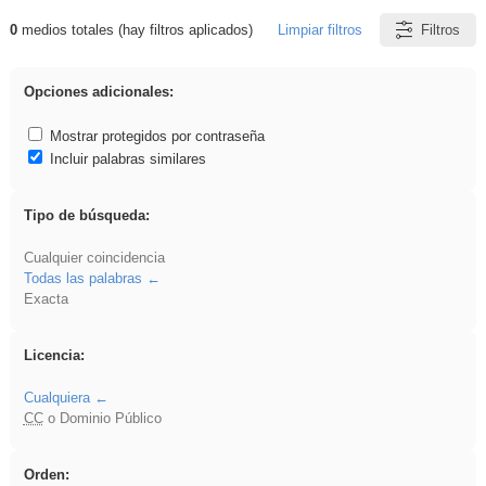
0
medios totales (hay filtros aplicados)
Limpiar filtros
Filtros
Resultados de: pantalla
Opciones adicionales:
Mostrar protegidos por contraseña
Incluir palabras similares
Tipo de búsqueda:
Cualquier coincidencia
Todas las palabras
Exacta
Licencia:
Cualquiera
CC
o Dominio Público
Orden: