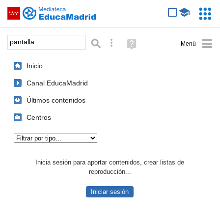
Mediateca de EducaMadrid
Saltar navegación
Servic
Educa
Palabra o frase:
Búsqueda avanzada
Ayuda
(en
ventana
Inicio
nueva)
Canal EducaMadrid
Últimos contenidos
Centros
Tipo de contenido:
Inicia sesión para aportar contenidos, crear listas de
reproducción...
Iniciar sesión