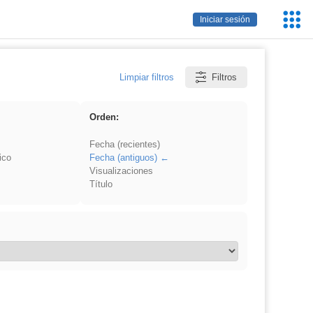
Servic
Iniciar sesión
Educa
Limpiar filtros
Filtros
Orden:
Fecha (recientes)
ico
Fecha (antiguos)
Visualizaciones
Título