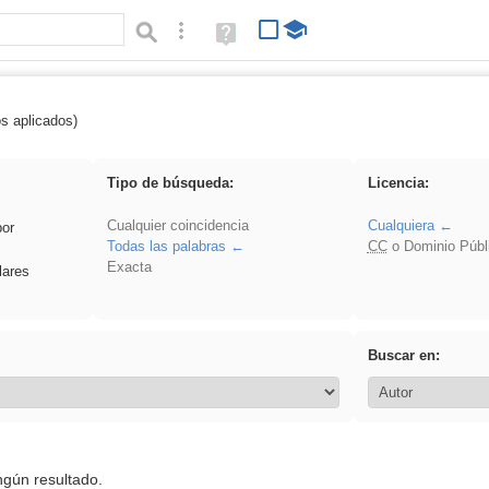
Búsqueda avanzada
Ayuda
(en
ventana
nueva)
os aplicados)
pantalla
Tipo de búsqueda:
Licencia:
Cualquier coincidencia
Cualquiera
por
Todas las palabras
CC
o Dominio Públ
Exacta
lares
Buscar en:
ngún resultado.