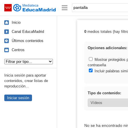
Mediateca de EducaMadrid
Saltar navegación
Palabra o frase:
Inicio
Canal EducaMadrid
0
medios totales (hay filtr
Resultados de: 
Últimos contenidos
Opciones adicionales:
Centros
Tipo de contenido:
Mostrar protegidos 
contraseña
Incluir palabras simi
Inicia sesión para aportar
contenidos, crear listas de
reproducción...
Tipo de contenido:
Iniciar sesión
No se ha encontrado ni