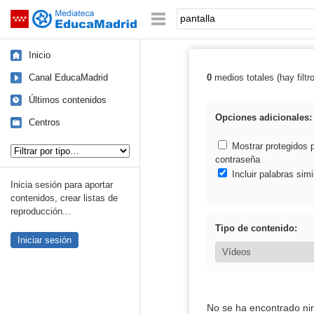
Mediateca de EducaMadrid
Saltar navegación
Palabra o frase:
Inicio
Canal EducaMadrid
0
medios totales (hay filtr
Resultados de: 
Últimos contenidos
Opciones adicionales:
Centros
Tipo de contenido:
Mostrar protegidos 
contraseña
Incluir palabras simi
Inicia sesión para aportar
contenidos, crear listas de
reproducción...
Tipo de contenido:
Iniciar sesión
No se ha encontrado ni