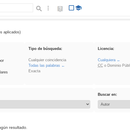
Búsqueda avanzada
Ayuda
(en
ventana
nueva)
os aplicados)
pantalla
Tipo de búsqueda:
Licencia:
Cualquier coincidencia
Cualquiera
por
Todas las palabras
CC
o Dominio Públ
Exacta
lares
Buscar en:
ngún resultado.