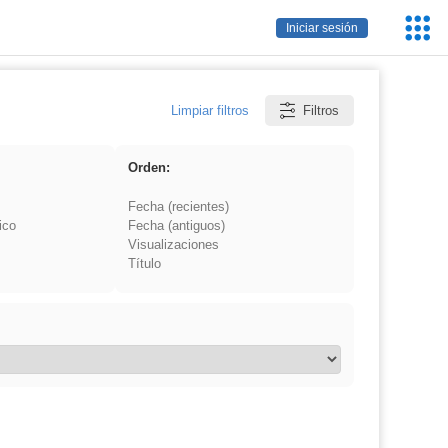
Servic
Iniciar sesión
Educa
Limpiar filtros
Filtros
Orden:
Fecha (recientes)
ico
Fecha (antiguos)
Visualizaciones
Título