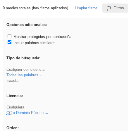
0
medios totales (hay filtros aplicados)
Limpiar filtros
Filtros
Resultados de: pantalla
Opciones adicionales:
Mostrar protegidos por contraseña
Incluir palabras similares
Tipo de búsqueda:
Cualquier coincidencia
Todas las palabras
Exacta
Licencia:
Cualquiera
CC
o Dominio Público
Orden: