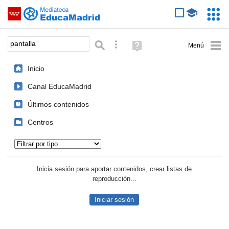
Mediateca de EducaMadrid
Saltar navegación
Servic
Educa
Palabra o frase:
Búsqueda avanzada
Ayuda
(en
ventana
Inicio
nueva)
Canal EducaMadrid
Últimos contenidos
Centros
Tipo de contenido:
Inicia sesión para aportar contenidos, crear listas de
reproducción...
Iniciar sesión