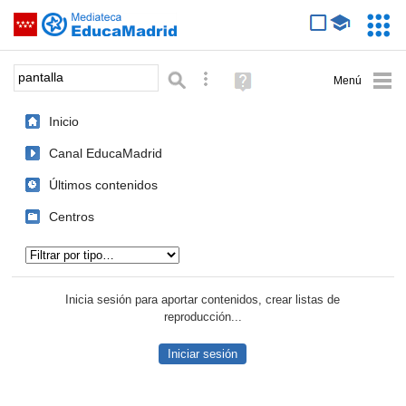
Mediateca de EducaMadrid
Saltar navegación
Servic
Educa
Palabra o frase:
Búsqueda avanzada
Ayuda
(en
ventana
Inicio
nueva)
Canal EducaMadrid
Últimos contenidos
Centros
Tipo de contenido:
Inicia sesión para aportar contenidos, crear listas de
reproducción...
Iniciar sesión