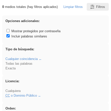
0
medios totales (hay filtros aplicados)
Limpiar filtros
Filtros
Resultados de: pantalla
Opciones adicionales:
Mostrar protegidos por contraseña
Incluir palabras similares
Tipo de búsqueda:
Cualquier coincidencia
Todas las palabras
Exacta
Licencia:
Cualquiera
CC
o Dominio Público
Orden: