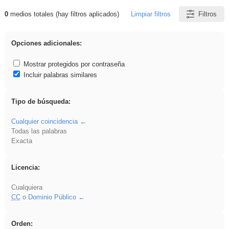
0
medios totales (hay filtros aplicados)
Limpiar filtros
Filtros
Resultados de: pantalla
Opciones adicionales:
Mostrar protegidos por contraseña
Incluir palabras similares
Tipo de búsqueda:
Cualquier coincidencia
Todas las palabras
Exacta
Licencia:
Cualquiera
CC
o Dominio Público
Orden: