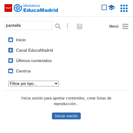
Mediateca de EducaMadrid
Saltar navegación
Servic
Educa
Palabra o frase:
Búsqueda avanzada
Ayuda
(en
ventana
Inicio
nueva)
Canal EducaMadrid
Últimos contenidos
Centros
Tipo de contenido:
Inicia sesión para aportar contenidos, crear listas de
reproducción...
Iniciar sesión