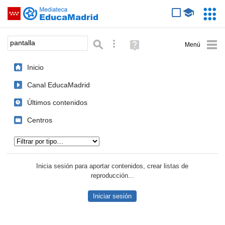
Mediateca de EducaMadrid
Saltar navegación
Servic
Educa
Palabra o frase:
Búsqueda avanzada
Ayuda
(en
ventana
Inicio
nueva)
Canal EducaMadrid
Últimos contenidos
Centros
Tipo de contenido:
Inicia sesión para aportar contenidos, crear listas de
reproducción...
Iniciar sesión