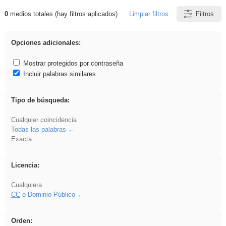
0
medios totales (hay filtros aplicados)
Limpiar filtros
Filtros
Resultados de: pantalla
Opciones adicionales:
Mostrar protegidos por contraseña
Incluir palabras similares
Tipo de búsqueda:
Cualquier coincidencia
Todas las palabras
Exacta
Licencia:
Cualquiera
CC
o Dominio Público
Orden: