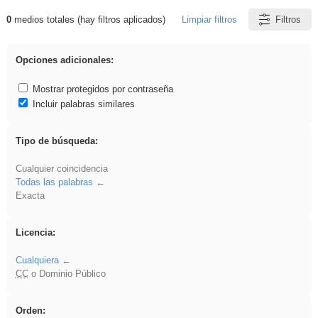
0
medios totales (hay filtros aplicados)
Limpiar filtros
Filtros
Resultados de: pantalla
Opciones adicionales:
Mostrar protegidos por contraseña
Incluir palabras similares
Tipo de búsqueda:
Cualquier coincidencia
Todas las palabras
Exacta
Licencia:
Cualquiera
CC
o Dominio Público
Orden: