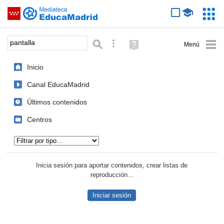
Mediateca de EducaMadrid
Saltar navegación
Servic
Educa
Palabra o frase:
Búsqueda avanzada
Ayuda
(en
ventana
Inicio
nueva)
Canal EducaMadrid
Últimos contenidos
Centros
Tipo de contenido:
Inicia sesión para aportar contenidos, crear listas de
reproducción...
Iniciar sesión