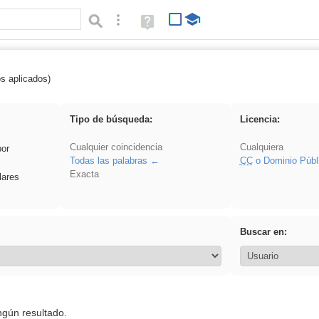
Búsqueda avanzada
Ayuda
(en
ventana
nueva)
os aplicados)
pantalla
Tipo de búsqueda:
Licencia:
Cualquier coincidencia
Cualquiera
por
Todas las palabras
CC
o Dominio Públ
Exacta
lares
Buscar en:
ngún resultado.