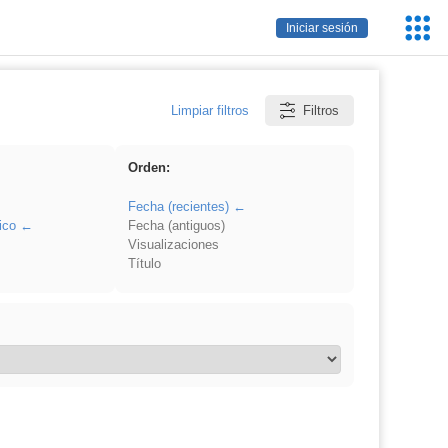
Servic
Iniciar sesión
Educa
Limpiar filtros
Filtros
Orden:
Fecha (recientes)
ico
Fecha (antiguos)
Visualizaciones
Título