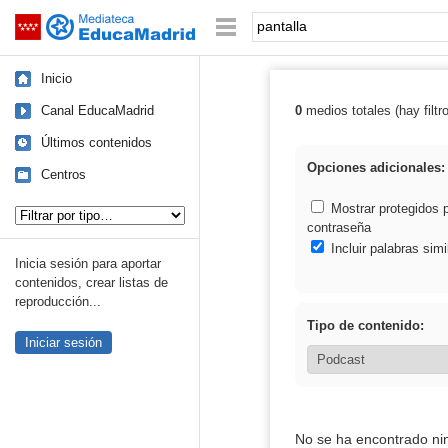
Mediateca de EducaMadrid
Saltar navegación
Palabra o frase:
Inicio
Canal EducaMadrid
0
medios totales (hay filtr
Resultados de: 
Últimos contenidos
Opciones adicionales:
Centros
Tipo de contenido:
Mostrar protegidos 
contraseña
Incluir palabras simi
Inicia sesión para aportar
contenidos, crear listas de
reproducción...
Tipo de contenido:
Iniciar sesión
No se ha encontrado ni